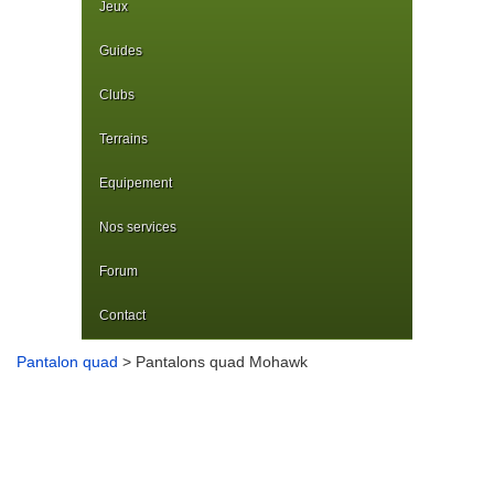
Jeux
Guides
Clubs
Terrains
Equipement
Nos services
Forum
Contact
Pantalon quad
> Pantalons quad Mohawk