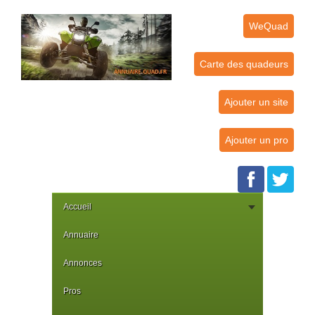
WeQuad
Carte des quadeurs
Ajouter un site
Ajouter un pro
Accueil
Annuaire
Annonces
Pros