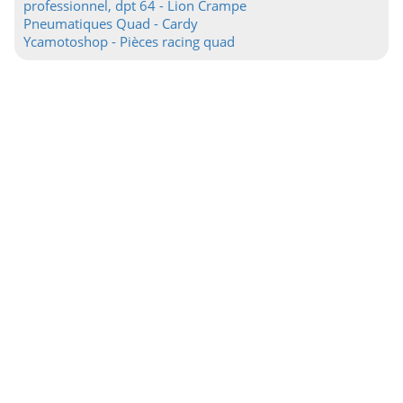
professionnel, dpt 64 - Lion Crampe
Pneumatiques Quad - Cardy
Ycamotoshop - Pièces racing quad