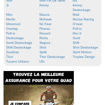
Ixon
Ixon Fin De Serie
Ixs
Jt
Kenny
Kenny
Destockage
Klim
Macna
Mad
Merlin
Mohawk
Moose Racing
Motomod
No Fear
O'neal
Overlap
Pharao
Pull-in
Pull-in
Reusch
Rev It
Destockage
Richa
Scott
Scott Destockage
Segura
Shift
Shift Destockage
Shot
Shot Destockage
Soubirac
Spidi
Spirit Motors
Thor
Thor Déstockage
Troylee Design
Tucano Urbano
Ufo