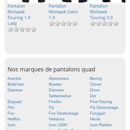
Pantalon
Pantalon
Pantalon
Mohawk
Mohawk Daim
Mohawk
Touring 1.0
1.0
Touring 3.0
Lady
Nos marques de pantalons quad
Acerbis
Alpinestars
Bering
Bolid'ster
Bowtex
Clover
Dainese
Dainese
Drive
Settantadue
Dxr
Esquad
Firefox
First Racing
Flm
Fly
Fly Destockage
Fox
Fox Destockage
Furygan
Hellfire
Helstons
Hevik
Icon
Icon 1000
Icon Raiden