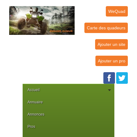
WeQuad
Carte des quadeurs
Ajouter un site
Ajouter un pro
Accueil
Annuaire
Annonces
Pros