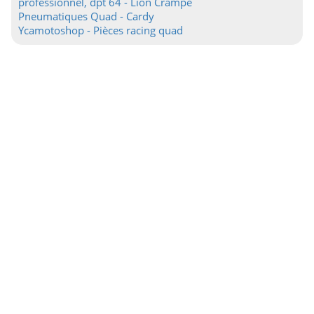
professionnel, dpt 64 - Lion Crampe
Pneumatiques Quad - Cardy
Ycamotoshop - Pièces racing quad