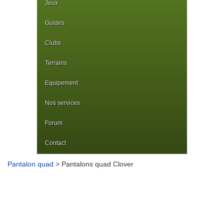
Jeux
Guides
Clubs
Terrains
Equipement
Nos services
Forum
Contact
Pantalon quad
> Pantalons quad Clover