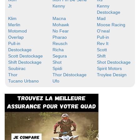
Jt
Kenny
Kenny
Destockage
Klim
Macna
Mad
Merlin
Mohawk
Moose Racing
Motomod
No Fear
O'neal
Overlap
Pharao
Pull-in
Pull-in
Reusch
Rev It
Destockage
Richa
Scott
Scott Destockage
Segura
Shift
Shift Destockage
Shot
Shot Destockage
Soubirac
Spidi
Spirit Motors
Thor
Thor Déstockage
Troylee Design
Tucano Urbano
Ufo