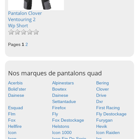
Pantalon Clover
Ventouring 2
Wp Short
Pages
1
2
Nos marques de pantalons quad
Acerbis
Alpinestars
Bering
Bolid'ster
Bowtex
Clover
Dainese
Dainese
Drive
Settantadue
Dxr
Esquad
Firefox
First Racing
Flm
Fly
Fly Destockage
Fox
Fox Destockage
Furygan
Hellfire
Helstons
Hevik
Icon
Icon 1000
Icon Raiden
Ixon
Ixon Fin De Serie
Ixs