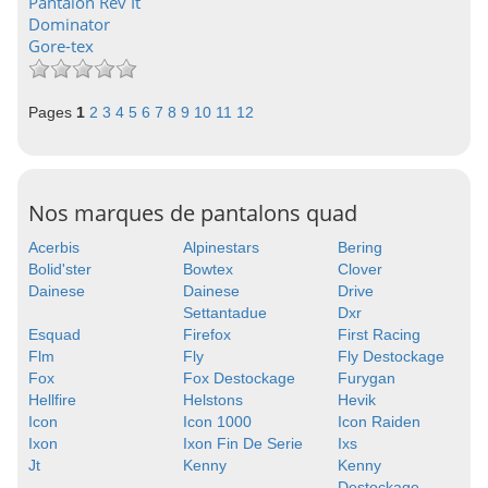
Pantalon Rev It
Dominator
Gore-tex
Pages
1
2
3
4
5
6
7
8
9
10
11
12
Nos marques de pantalons quad
Acerbis
Alpinestars
Bering
Bolid'ster
Bowtex
Clover
Dainese
Dainese
Drive
Settantadue
Dxr
Esquad
Firefox
First Racing
Flm
Fly
Fly Destockage
Fox
Fox Destockage
Furygan
Hellfire
Helstons
Hevik
Icon
Icon 1000
Icon Raiden
Ixon
Ixon Fin De Serie
Ixs
Jt
Kenny
Kenny
Destockage