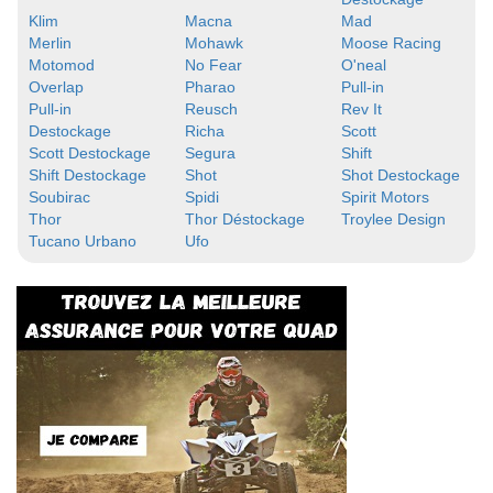
Klim
Macna
Mad
Merlin
Mohawk
Moose Racing
Motomod
No Fear
O'neal
Overlap
Pharao
Pull-in
Pull-in
Reusch
Rev It
Destockage
Richa
Scott
Scott Destockage
Segura
Shift
Shift Destockage
Shot
Shot Destockage
Soubirac
Spidi
Spirit Motors
Thor
Thor Déstockage
Troylee Design
Tucano Urbano
Ufo