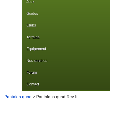
Jeux
Guides
Clubs
Terrains
Equipement
Nos services
Forum
Contact
Pantalon quad
> Pantalons quad Rev It