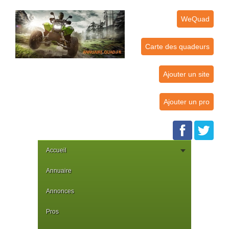
WeQuad
Carte des quadeurs
Ajouter un site
Ajouter un pro
Accueil
Annuaire
Annonces
Pros