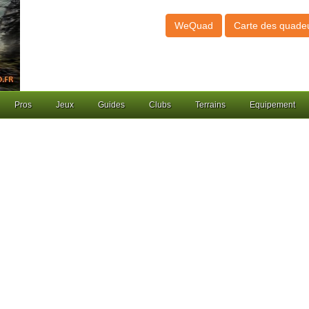
WeQuad
Carte des quade
Pros
Jeux
Guides
Clubs
Terrains
Equipement