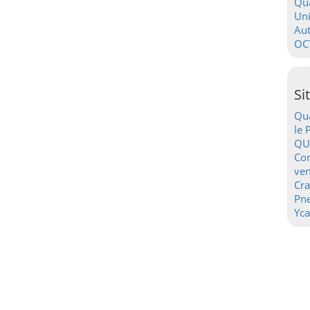
Qua
Uni
Au
OC
Si
Qua
le 
QU
Con
ven
Cr
Pn
Yca