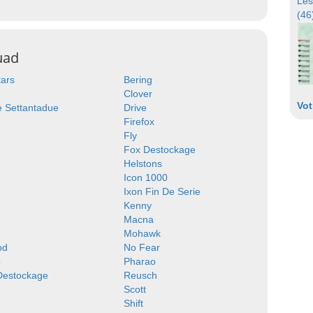
Les
(46
uad
tars
Bering
Clover
Vot
 Settantadue
Drive
Firefox
Fly
Fox Destockage
Helstons
Icon 1000
Ixon Fin De Serie
Kenny
Macna
Mohawk
od
No Fear
p
Pharao
 Destockage
Reusch
Scott
Shift