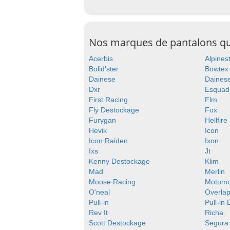
Nos marques de pantalons q
Acerbis
Alpines
Bolid'ster
Bowtex
Dainese
Dainese
Dxr
Esquad
First Racing
Flm
Fly Destockage
Fox
Furygan
Hellfire
Hevik
Icon
Icon Raiden
Ixon
Ixs
Jt
Kenny Destockage
Klim
Mad
Merlin
Moose Racing
Motom
O'neal
Overla
Pull-in
Pull-in
Rev It
Richa
Scott Destockage
Segura