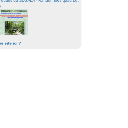
 quads du SEGALA - Randonnées quad Lot
)
re site ici ?