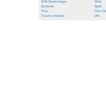
Shift Destockage
Shot
Soubirac
Spidi
Thor
Thor D
Tucano Urbano
Ufo