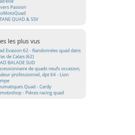
d'else
vers Passion
toMotoQuad
TANE QUAD & SSV
tes les plus vus
d Evasion 62 - Randonnées quad dans
Pas de Calais (62)
AD BALADE SUD
cessionnaire de quads neufs occasion,
deur professionnel, dpt 64 - Lion
ampe
eumatiques Quad - Cardy
motoshop - Pièces racing quad