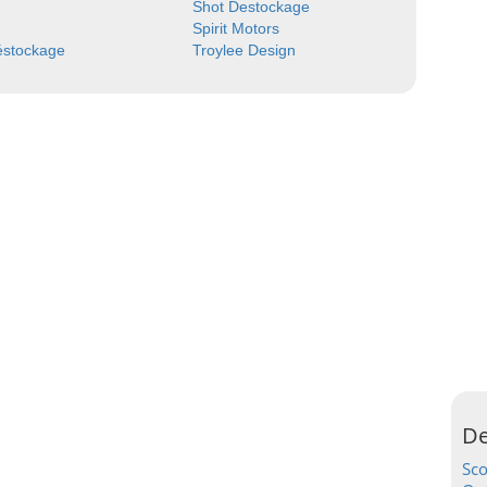
Shot Destockage
Spirit Motors
éstockage
Troylee Design
De
Sc