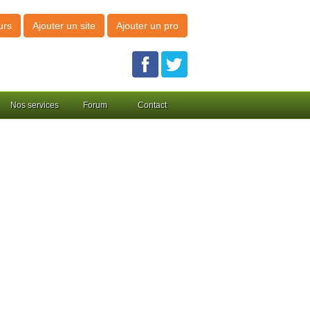
urs
Ajouter un site
Ajouter un pro
Nos services
Forum
Contact