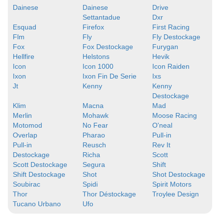
Dainese
Dainese
Drive
Settantadue
Dxr
Esquad
Firefox
First Racing
Flm
Fly
Fly Destockage
Fox
Fox Destockage
Furygan
Hellfire
Helstons
Hevik
Icon
Icon 1000
Icon Raiden
Ixon
Ixon Fin De Serie
Ixs
Jt
Kenny
Kenny
Destockage
Klim
Macna
Mad
Merlin
Mohawk
Moose Racing
Motomod
No Fear
O'neal
Overlap
Pharao
Pull-in
Pull-in
Reusch
Rev It
Destockage
Richa
Scott
Scott Destockage
Segura
Shift
Shift Destockage
Shot
Shot Destockage
Soubirac
Spidi
Spirit Motors
Thor
Thor Déstockage
Troylee Design
Tucano Urbano
Ufo