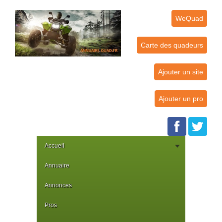
WeQuad
Carte des quadeurs
Ajouter un site
Ajouter un pro
Accueil
Annuaire
Annonces
Pros