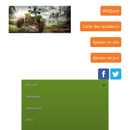
WeQuad
Carte des quadeurs
Ajouter un site
Ajouter un pro
Accueil
Annuaire
Annonces
Pros