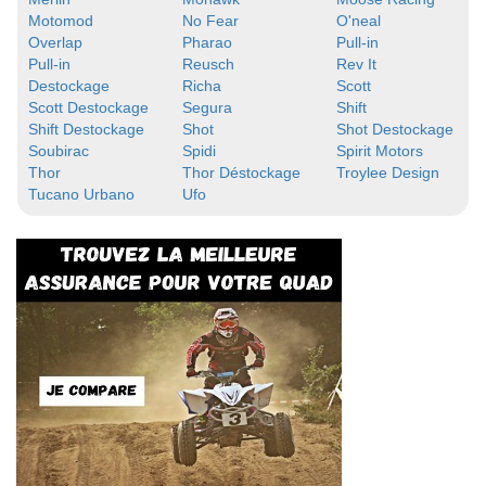
Motomod
No Fear
O'neal
Overlap
Pharao
Pull-in
Pull-in
Reusch
Rev It
Destockage
Richa
Scott
Scott Destockage
Segura
Shift
Shift Destockage
Shot
Shot Destockage
Soubirac
Spidi
Spirit Motors
Thor
Thor Déstockage
Troylee Design
Tucano Urbano
Ufo