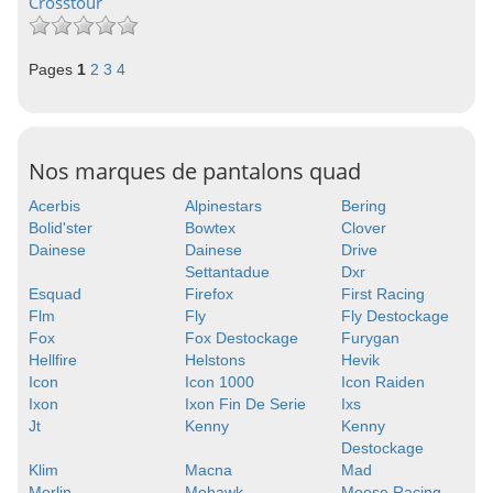
Crosstour
Pages
1
2
3
4
Nos marques de pantalons quad
Acerbis
Alpinestars
Bering
Bolid'ster
Bowtex
Clover
Dainese
Dainese
Drive
Settantadue
Dxr
Esquad
Firefox
First Racing
Flm
Fly
Fly Destockage
Fox
Fox Destockage
Furygan
Hellfire
Helstons
Hevik
Icon
Icon 1000
Icon Raiden
Ixon
Ixon Fin De Serie
Ixs
Jt
Kenny
Kenny
Destockage
Klim
Macna
Mad
Merlin
Mohawk
Moose Racing