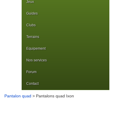
Jeux
Guides
Clubs
Terrains
Equipement
Nos services
Forum
Contact
Pantalon quad
> Pantalons quad Ixon