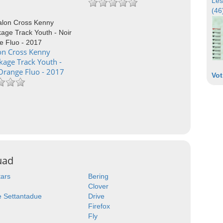
Les
(46
on Cross Kenny
kage Track Youth -
 Orange Fluo - 2017
Vot
uad
tars
Bering
Clover
 Settantadue
Drive
Firefox
Fly