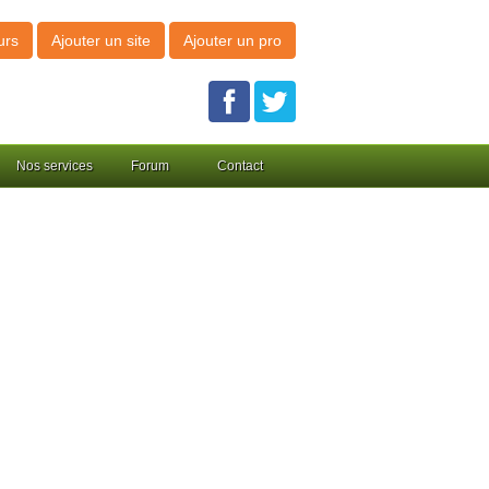
urs
Ajouter un site
Ajouter un pro
Nos services
Forum
Contact