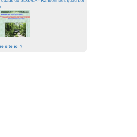
 quads du SEGALA - Randonnées quad Lot
)
re site ici ?