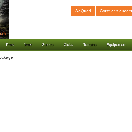
WeQuad
Carte des quade
Pros
Jeux
Guides
Clubs
Terrains
Equipement
tockage