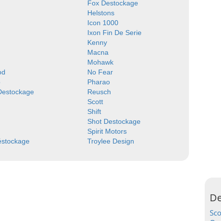
Fox Destockage
Helstons
Icon 1000
Ixon Fin De Serie
Kenny
Macna
Mohawk
od
No Fear
p
Pharao
 Destockage
Reusch
Scott
Shift
Shot Destockage
Spirit Motors
éstockage
Troylee Design
De
Sc