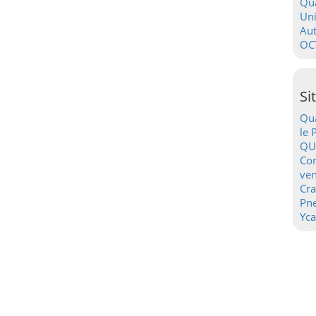
Qua
Uni
Au
OC
Si
Qua
le 
QU
Con
ven
Cr
Pn
Yca