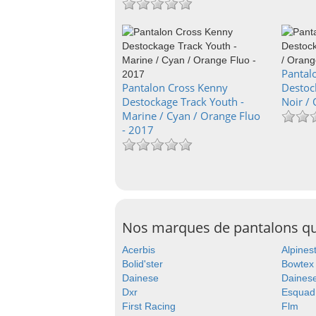
Pantal
Pantalon Cross Kenny
Destoc
Destockage Track Youth -
Noir /
Marine / Cyan / Orange Fluo
- 2017
Nos marques de pantalons q
Acerbis
Alpines
Bolid'ster
Bowtex
Dainese
Dainese
Dxr
Esquad
First Racing
Flm