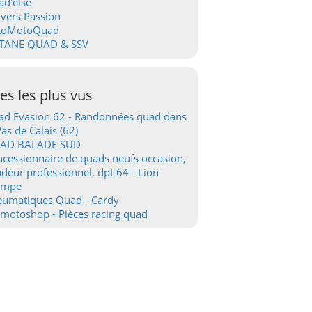
d'else
vers Passion
toMotoQuad
TANE QUAD & SSV
tes les plus vus
d Evasion 62 - Randonnées quad dans
Pas de Calais (62)
AD BALADE SUD
cessionnaire de quads neufs occasion,
deur professionnel, dpt 64 - Lion
ampe
eumatiques Quad - Cardy
motoshop - Pièces racing quad