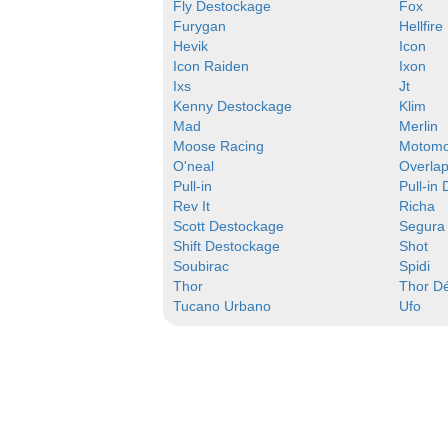
Fly Destockage
Fox
Furygan
Hellfire
Hevik
Icon
Icon Raiden
Ixon
Ixs
Jt
Kenny Destockage
Klim
Mad
Merlin
Moose Racing
Motom
O'neal
Overla
Pull-in
Pull-in
Rev It
Richa
Scott Destockage
Segura
Shift Destockage
Shot
Soubirac
Spidi
Thor
Thor D
Tucano Urbano
Ufo