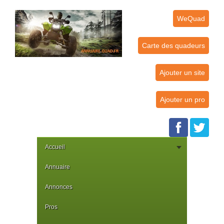
WeQuad
Carte des quadeurs
Ajouter un site
Ajouter un pro
Accueil
Annuaire
Annonces
Pros