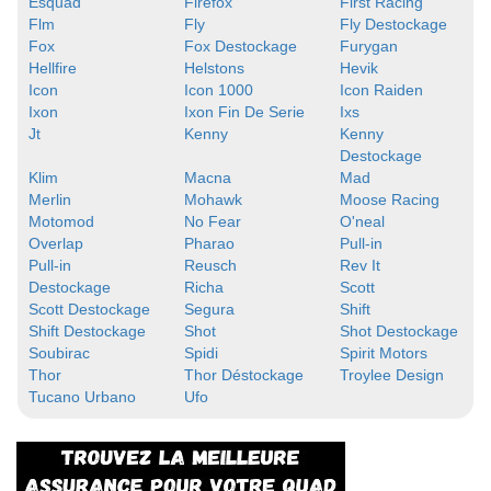
Esquad
Firefox
First Racing
Flm
Fly
Fly Destockage
Fox
Fox Destockage
Furygan
Hellfire
Helstons
Hevik
Icon
Icon 1000
Icon Raiden
Ixon
Ixon Fin De Serie
Ixs
Jt
Kenny
Kenny
Destockage
Klim
Macna
Mad
Merlin
Mohawk
Moose Racing
Motomod
No Fear
O'neal
Overlap
Pharao
Pull-in
Pull-in
Reusch
Rev It
Destockage
Richa
Scott
Scott Destockage
Segura
Shift
Shift Destockage
Shot
Shot Destockage
Soubirac
Spidi
Spirit Motors
Thor
Thor Déstockage
Troylee Design
Tucano Urbano
Ufo