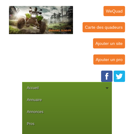
WeQuad
Carte des quadeurs
Ajouter un site
Ajouter un pro
Accueil
Annuaire
Annonces
Pros