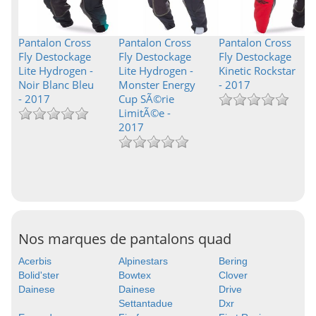
Pantalon Cross
Pantalon Cross
Pantalon Cross
Fly Destockage
Fly Destockage
Fly Destockage
Lite Hydrogen -
Lite Hydrogen -
Kinetic Rockstar
Noir Blanc Bleu
Monster Energy
- 2017
- 2017
Cup SÃ©rie
LimitÃ©e -
2017
Nos marques de pantalons quad
Acerbis
Alpinestars
Bering
Bolid'ster
Bowtex
Clover
Dainese
Dainese
Drive
Settantadue
Dxr